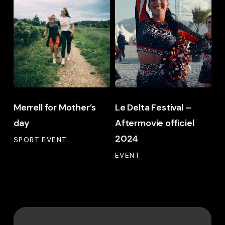
Mother’s
Festival
day
–
Aftermovie
officiel
2024
Merrell for Mother’s
Le Delta Festival –
day
Aftermovie officiel
2024
SPORT EVENT
EVENT