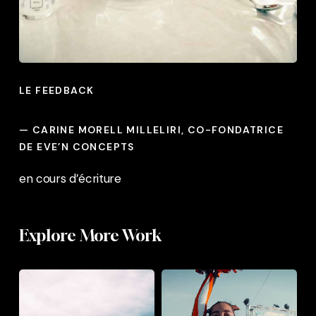
LE FEEDBACK
— CARINE MORELL MILLELIRI
, CO-FONDATRICE
DE EVE’N CONCEPTS
en cours d’écriture
Explore More Work
Merrell
Le
for
Delta