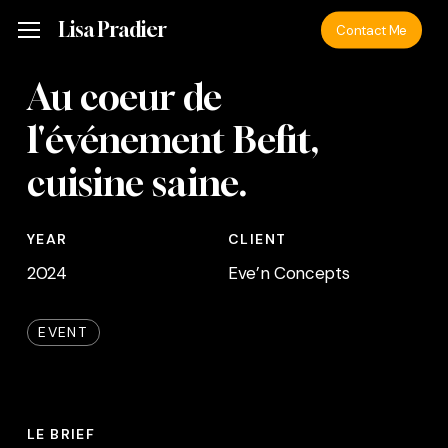
Skip
Menu
Lisa Pradier
Menu
Contact Me
to
main
Au coeur de
content
l'événement Befit,
cuisine saine.
YEAR
CLIENT
2024
Eve’n Concepts
EVENT
LE BRIEF