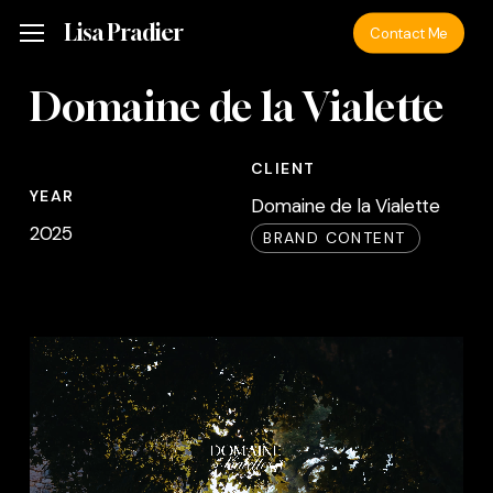
Skip
Menu
Lisa Pradier
Menu
Contact Me
to
main
Domaine de la Vialette
content
CLIENT
YEAR
Domaine de la Vialette
2025
BRAND CONTENT