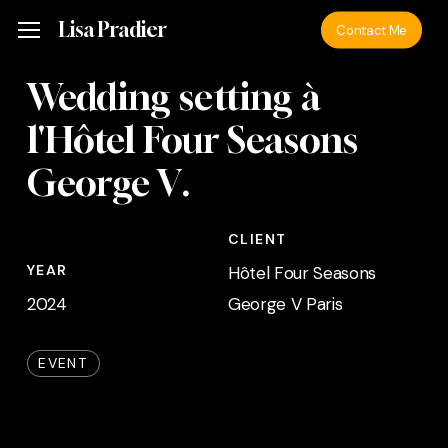
Skip
Menu
Lisa Pradier
Menu
Contact Me
to
main
Wedding setting à
content
l'Hôtel Four Seasons
George V.
CLIENT
YEAR
Hôtel Four Seasons
2024
George V Paris
EVENT